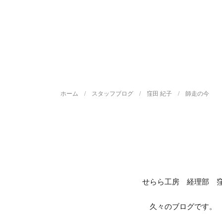
ホーム
スタッフブログ
窪田 紀子
師走の今
せらら工房 経理部 窪
久々のブログです。