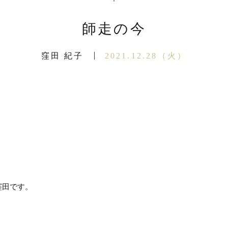
師走の今
窪田 紀子
2021.12.28（火）
田です。